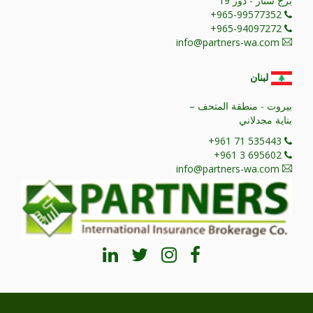
برج ستار - دور 19
+965-99577352
+965-94097272
info@partners-wa.com
لبنان
بيروت - منطقة المتحف –
بناية مجدلاني
+961 71 535443
+961 3 695602
info@partners-wa.com